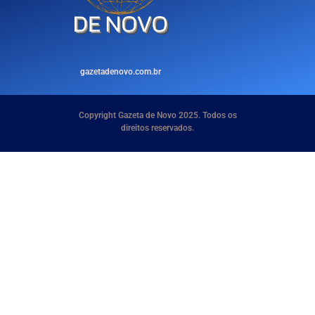
gazetadenovo.com.br
Copyright Gazeta de Novo 2025. Todos os
direitos reservados.