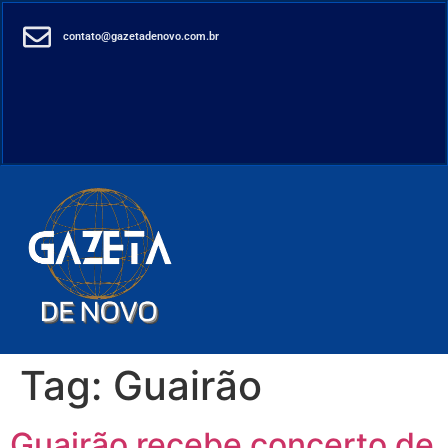
contato@gazetadenovo.com.br
Tag:
Guairão
Guairão recebe concerto de