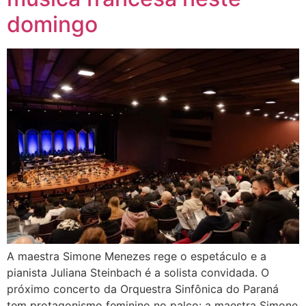
domingo
A maestra Simone Menezes rege o espetáculo e a
pianista Juliana Steinbach é a solista convidada. O
próximo concerto da Orquestra Sinfônica do Paraná
tem protagonismo feminino no palco: a maestra Simone