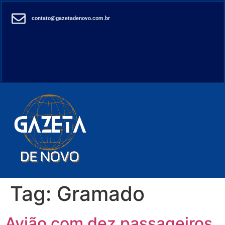
contato@gazetadenovo.com.br
Tag:
Gramado
Avião com dez passageiros