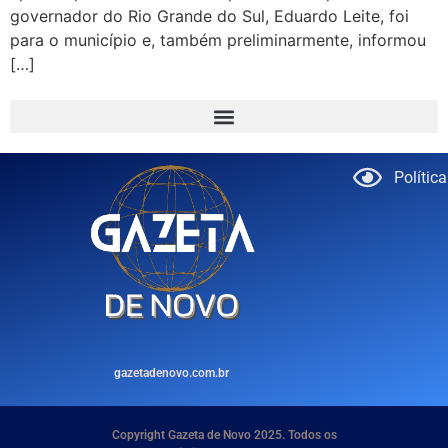
governador do Rio Grande do Sul, Eduardo Leite, foi
para o município e, também preliminarmente, informou
[…]
Polític
gazetadenovo.com.br
Copyright Gazeta de Novo 2025. Todos os