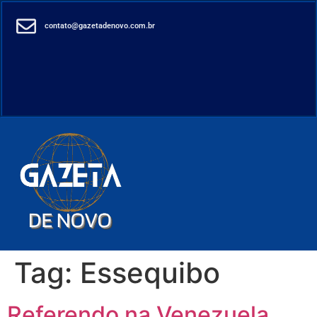
contato@gazetadenovo.com.br
Tag:
Essequibo
Referendo na Venezuela