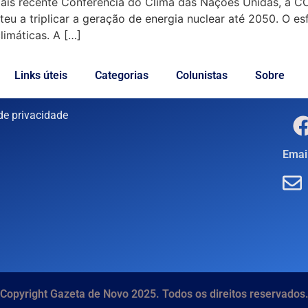
 mais recente Conferência do Clima das Nações Unidas, a 
u a triplicar a geração de energia nuclear até 2050. O es
imáticas. A […]
Links úteis
Categorias
Colunistas
Sobre
 de privacidade
Email
Copyright Gazeta de Novo 2025. Todos os direitos reservados