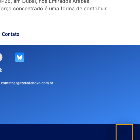
COP28, em Dubai, nos Emirados Árabes
forço concentrado é uma forma de contribuir
Contato
:
contato@gazetadenovo.com.br
.