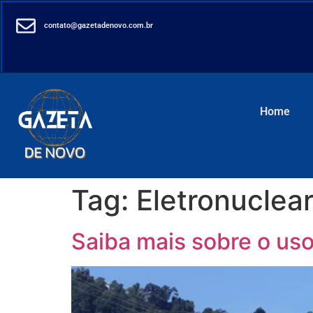
contato@gazetadenovo.com.br
Home
Tag:
Eletronuclea
Saiba mais sobre o uso