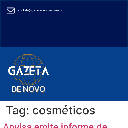
contato@gazetadenovo.com.br
Tag:
cosméticos
Anvisa emite informe de