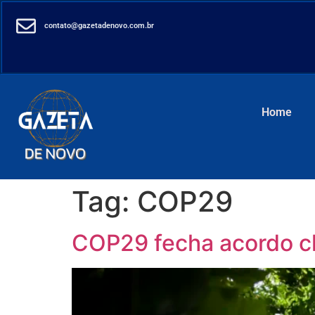
contato@gazetadenovo.com.br
Home
Tag:
COP29
COP29 fecha acordo cl