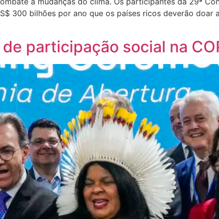
 combate a mudanças do clima. Os participantes da 29ª C
$ 300 bilhões por ano que os países ricos deverão doar a
]
 de participação social na C