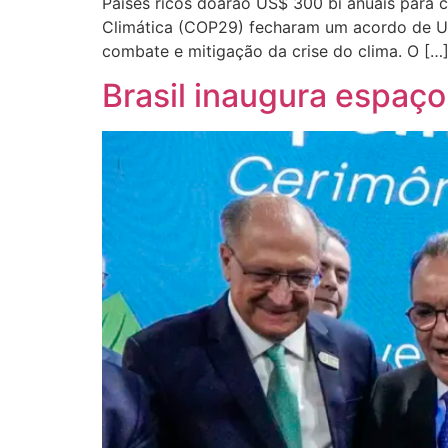
Países ricos doarão US$ 300 bi anuais para
Climática (COP29) fecharam um acordo de US
combate e mitigação da crise do clima. O […
Brasil inaugura espaço