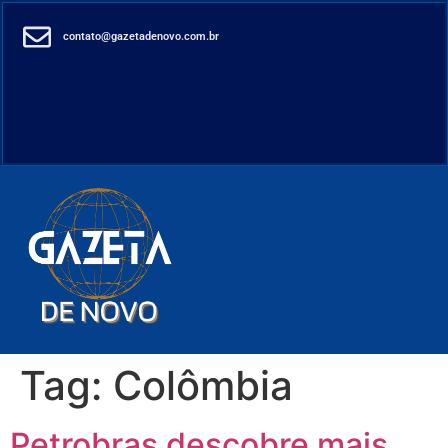
contato@gazetadenovo.com.br
Tag:
Colômbia
Petrobras descobre mais