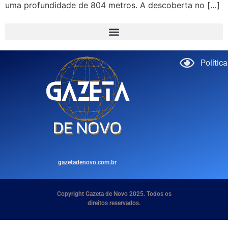
uma profundidade de 804 metros. A descoberta no […]
Polític
gazetadenovo.com.br
Copyright Gazeta de Novo 2025. Todos os
direitos reservados.