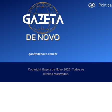
Polític
gazetadenovo.com.br
Copyright Gazeta de Novo 2025. Todos os
direitos reservados.