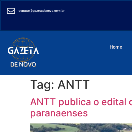
contato@gazetadenovo.com.br
Home
Tag:
ANTT
ANTT publica o edital 
paranaenses