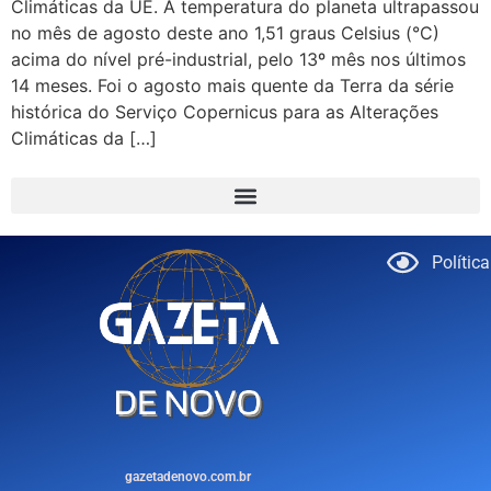
Climáticas da UE. A temperatura do planeta ultrapassou
no mês de agosto deste ano 1,51 graus Celsius (°C)
acima do nível pré-industrial, pelo 13º mês nos últimos
14 meses. Foi o agosto mais quente da Terra da série
histórica do Serviço Copernicus para as Alterações
Climáticas da […]
Polític
gazetadenovo.com.br