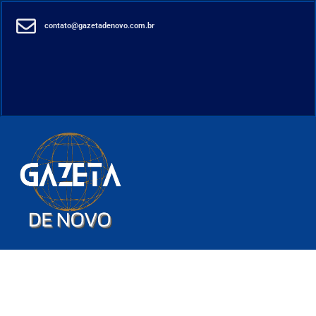
contato@gazetadenovo.com.br