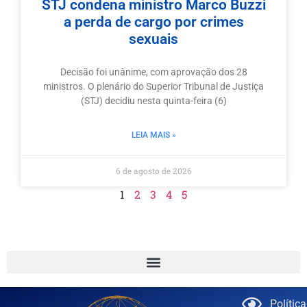
STJ condena ministro Marco Buzzi
a perda de cargo por crimes
sexuais
Decisão foi unânime, com aprovação dos 28
ministros. O plenário do Superior Tribunal de Justiça
(STJ) decidiu nesta quinta-feira (6)
LEIA MAIS »
6 de agosto de 2026
1
2
3
4
5
Polític