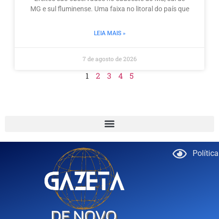
MG e sul fluminense. Uma faixa no litoral do país que
LEIA MAIS »
7 de agosto de 2026
1
2
3
4
5
Polític