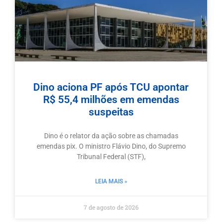
Dino aciona PF após TCU apontar
R$ 55,4 milhões em emendas
suspeitas
Dino é o relator da ação sobre as chamadas
emendas pix. O ministro Flávio Dino, do Supremo
Tribunal Federal (STF),
LEIA MAIS »
7 de agosto de 2026