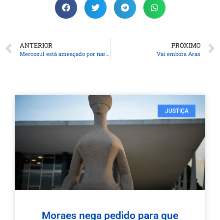
ANTERIOR
PRÓXIMO
Mercosul está ameaçado por narrativas na Argentina, diz Haddad
Vai embora Aras
JUSTIÇA
Moraes nega pedido para que