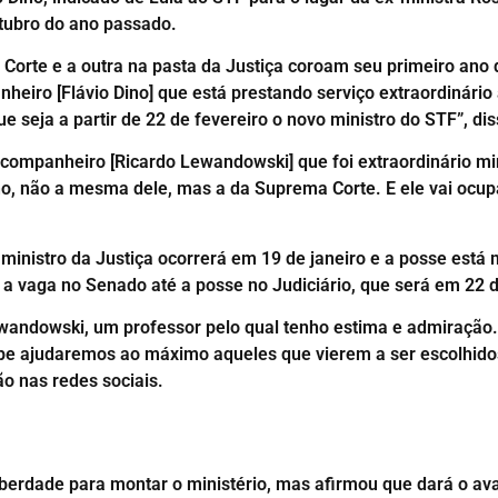
utubro do ano passado.
Corte e a outra na pasta da Justiça coroam seu primeiro ano 
iro [Flávio Dino] que está prestando serviço extraordinário ao
seja a partir de 22 de fevereiro o novo ministro do STF”, dis
 companheiro [Ricardo Lewandowski] que foi extraordinário m
no, não a mesma dele, mas a da Suprema Corte. E ele vai ocupa
inistro da Justiça ocorrerá em 19 de janeiro e a posse está m
 a vaga no Senado até a posse no Judiciário, que será em 22 d
ewandowski, um professor pelo qual tenho estima e admiração.
ipe ajudaremos ao máximo aqueles que vierem a ser escolhido
o nas redes sociais.
berdade para montar o ministério, mas afirmou que dará o av