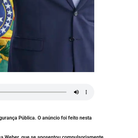
urança Pública. O anúncio foi feito nesta
Rosa Weber, que se aposentou compulsoriamente