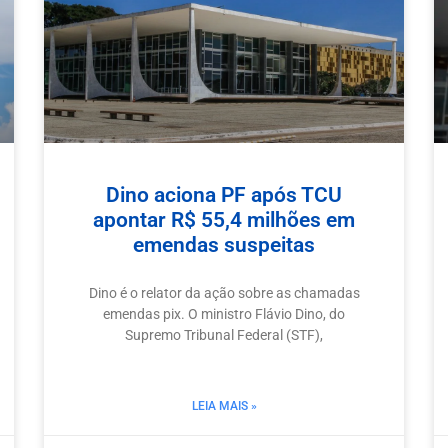
Dino aciona PF após TCU
apontar R$ 55,4 milhões em
emendas suspeitas
Dino é o relator da ação sobre as chamadas
emendas pix. O ministro Flávio Dino, do
Supremo Tribunal Federal (STF),
LEIA MAIS »