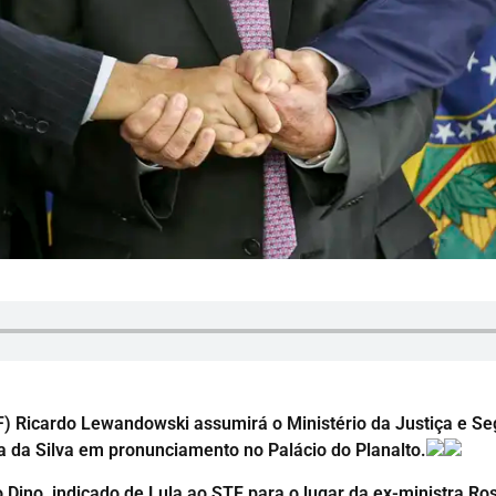
) Ricardo Lewandowski assumirá o Ministério da Justiça e Seg
ula da Silva em pronunciamento no Palácio do Planalto.
 Dino, indicado de Lula ao STF para o lugar da ex-ministra 