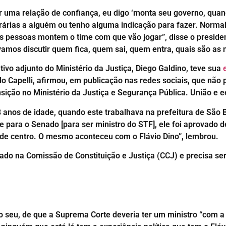
or uma relação de confiança, eu digo ‘monta seu governo, qua
rárias a alguém ou tenho alguma indicação para fazer. Normalm
pessoas montem o time com que vão jogar”, disse o presidente
amos discutir quem fica, quem sai, quem entra, quais são as 
ivo adjunto do Ministério da Justiça, Diego Galdino, teve sua
do Capelli, afirmou, em publicação nas redes sociais, que não
nsição no Ministério da Justiça e Segurança Pública. União e 
nos de idade, quando este trabalhava na prefeitura de São B
 para o Senado [para ser ministro do STF], ele foi aprovado d
 de centro. O mesmo aconteceu com o Flávio Dino”, lembrou.
ado na Comissão de Constituição e Justiça (CCJ) e precisa ser
 seu, de que a Suprema Corte deveria ter um ministro “com a c