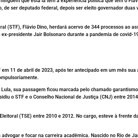
 ninguém que está lá tem a experiência política que tem o Fláv
o, de ser deputado federal, depois ser eleito governador duas
al (STF), Flávio Dino, herdará acervo de 344 processos ao as
ex-presidente Jair Bolsonaro durante a pandemia de covid-19 
 em 11 de abril de 2023, após ter antecipado em um mês sua
compulsoriamente.
 Lula, sua passagem ficou marcada pelo chamado garantismo,
esidiu o STF e o Conselho Nacional de Justiça (CNJ) entre 201
Eleitoral (TSE) entre 2010 e 2012. No cargo, esteve à frente d
advogar e focar na carreira acadêmica. Nascido no Rio de Jan