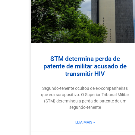
STM determina perda de
patente de militar acusado de
transmitir HIV
Segundo-tenente ocultou de ex-companheiras
que era soropositivo. O Superior Tribunal Militar
(STM) determinou a perda da patente de um
segundo-tenente
LEIA MAIS »