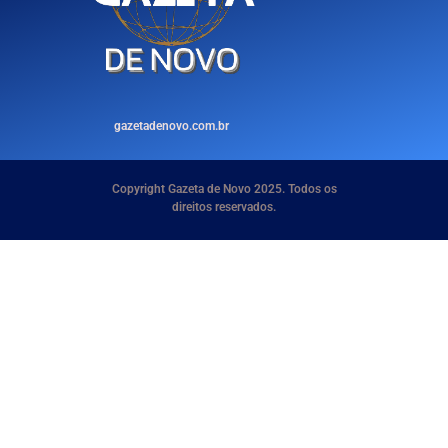
gazetadenovo.com.br
Copyright Gazeta de Novo 2025. Todos os
direitos reservados.