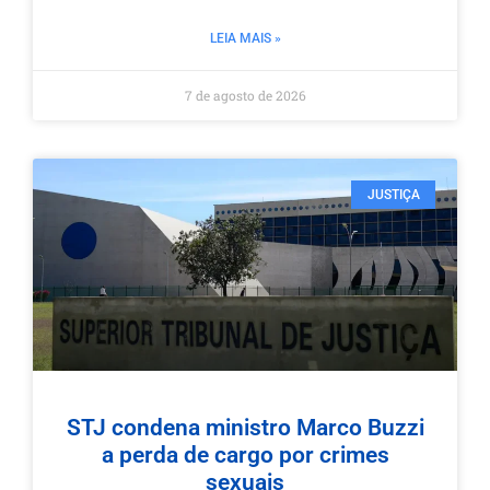
LEIA MAIS »
7 de agosto de 2026
JUSTIÇA
STJ condena ministro Marco Buzzi
a perda de cargo por crimes
sexuais