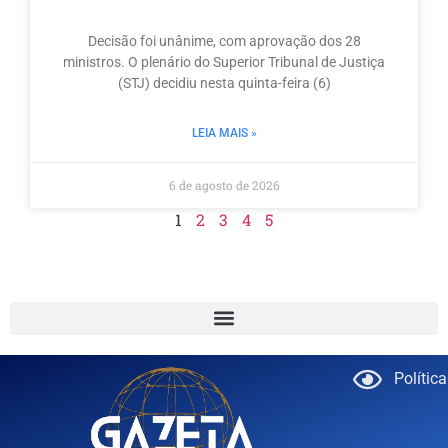
Decisão foi unânime, com aprovação dos 28
ministros. O plenário do Superior Tribunal de Justiça
(STJ) decidiu nesta quinta-feira (6)
LEIA MAIS »
6 de agosto de 2026
1
2
3
4
5
Polític