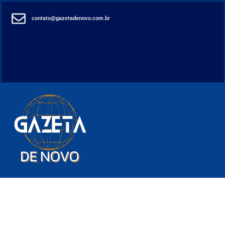
contato@gazetadenovo.com.br