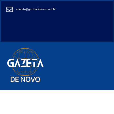
contato@gazetadenovo.com.br