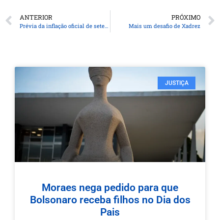
ANTERIOR
PRÓXIMO
Prévia da inflação oficial de setembro fica em 0,35%, aponta IBGE
Mais um desafio de Xadrez
JUSTIÇA
Moraes nega pedido para que
Bolsonaro receba filhos no Dia dos
Pais