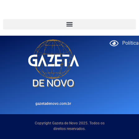
Polític
gazetadenovo.com.br
Copyright Gazeta de Novo 2025. Todos os
direitos reservados.