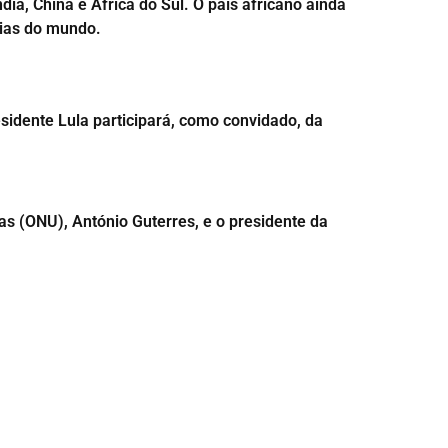
ia, China e África do Sul. O país africano ainda
mias do mundo.
residente Lula participará, como convidado, da
as (ONU), António Guterres, e o presidente da