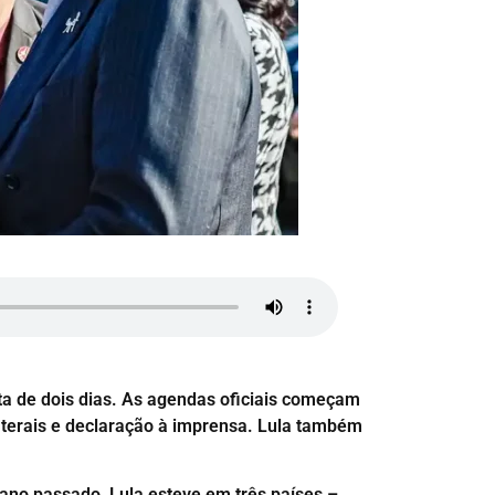
sita de dois dias. As agendas oficiais começam
laterais e declaração à imprensa. Lula também
 ano passado, Lula esteve em três países –