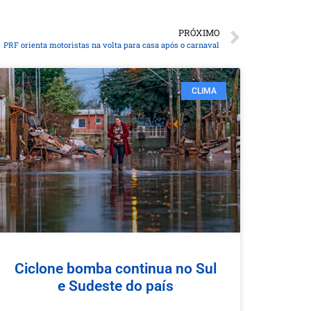
PRÓXIMO
PRF orienta motoristas na volta para casa após o carnaval
CLIMA
Ciclone bomba continua no Sul
e Sudeste do país