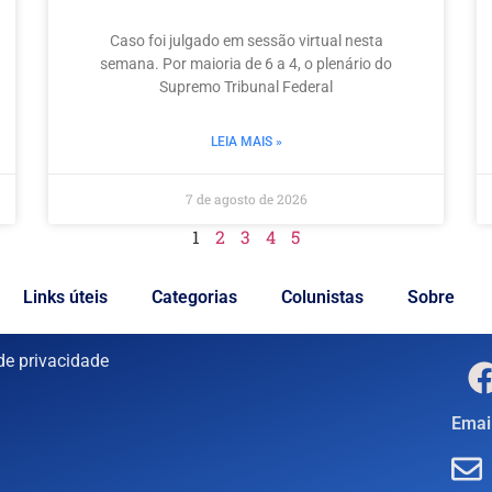
Caso foi julgado em sessão virtual nesta
semana. Por maioria de 6 a 4, o plenário do
Supremo Tribunal Federal
LEIA MAIS »
7 de agosto de 2026
1
2
3
4
5
Links úteis
Categorias
Colunistas
Sobre
 de privacidade
Email