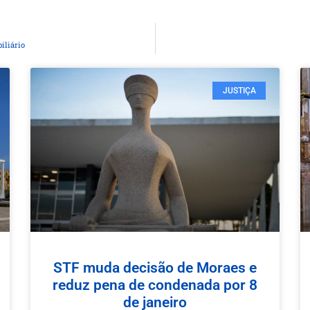
iliário
JUSTIÇA
STF muda decisão de Moraes e
reduz pena de condenada por 8
de janeiro