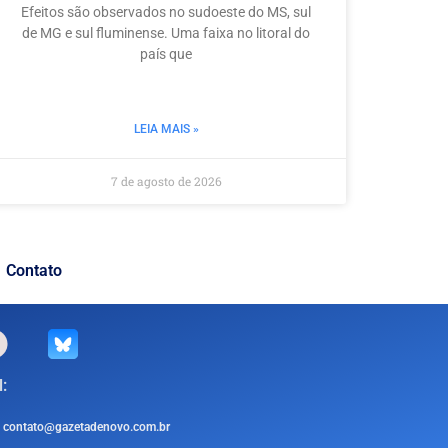
Efeitos são observados no sudoeste do MS, sul
de MG e sul fluminense. Uma faixa no litoral do
país que
LEIA MAIS »
7 de agosto de 2026
Contato
:
contato@gazetadenovo.com.br