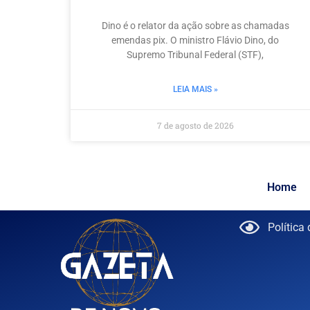
Dino é o relator da ação sobre as chamadas
emendas pix. O ministro Flávio Dino, do
Supremo Tribunal Federal (STF),
LEIA MAIS »
7 de agosto de 2026
Home
Política