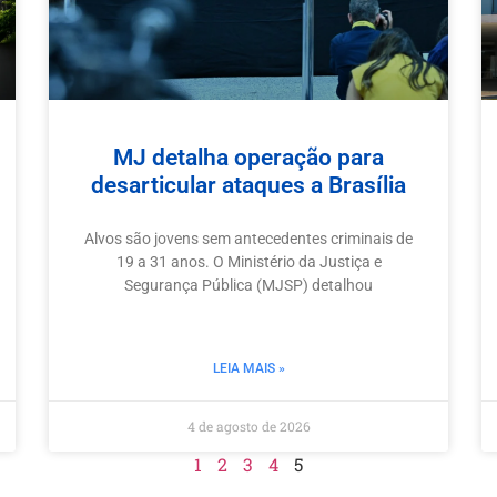
MJ detalha operação para
desarticular ataques a Brasília
Alvos são jovens sem antecedentes criminais de
19 a 31 anos. O Ministério da Justiça e
Segurança Pública (MJSP) detalhou
LEIA MAIS »
4 de agosto de 2026
1
2
3
4
5