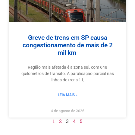
Greve de trens em SP causa
congestionamento de mais de 2
mil km
Região mais afetada é a zona sul, com 648
quilômetros de trânsito. A paralisação parcial nas
linhas de trens 11,
LEIA MAIS »
4 de agosto de 2026
1
2
3
4
5