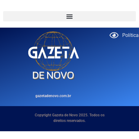
Polític
gazetadenovo.com.br
Copyright Gazeta de Novo 2025. Todos os
direitos reservados.