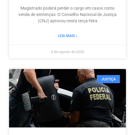
Magistrado poderá perder o cargo em casos como
venda de sentenças. O Conselho Nacional de Justiça
(CNJ) aprovou nesta terça-feira
LEIA MAIS »
4 de agosto de 2026
JUSTIÇA