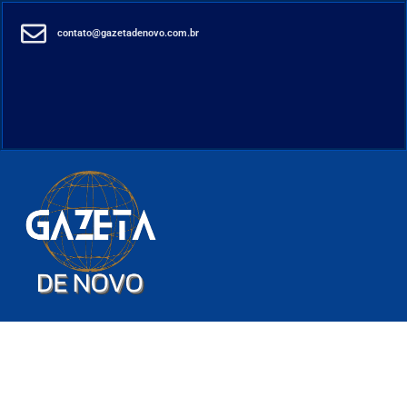
contato@gazetadenovo.com.br