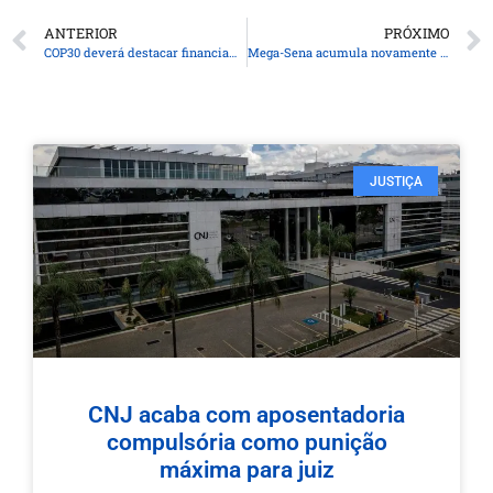
ANTERIOR
PRÓXIMO
COP30 deverá destacar financiamento climático e participação social
Mega-Sena acumula novamente e prêmio chega a R$ 120 milhões
JUSTIÇA
CNJ acaba com aposentadoria
compulsória como punição
máxima para juiz