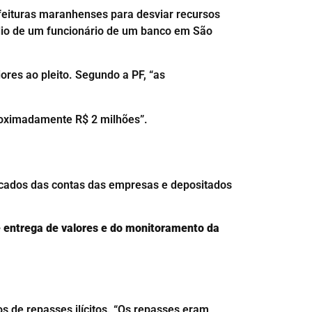
feituras maranhenses para desviar recursos
lio de um funcionário de um banco em São
res ao pleito. Segundo a PF, “as
roximadamente R$ 2 milhões”.
sacados das contas das empresas e depositados
de entrega de valores e do monitoramento da
s de repasses ilícitos. “Os repasses eram