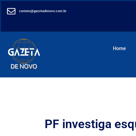
contato@gazetadenovo.com.br
Home
PF investiga es