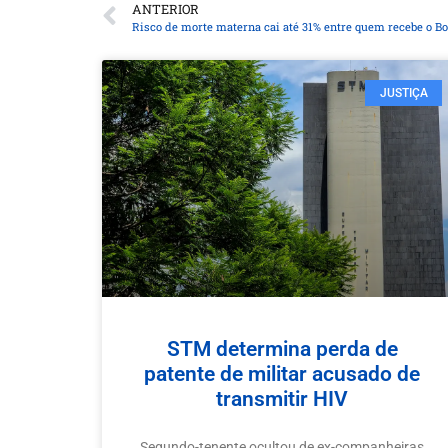
ANTERIOR
Risco de morte materna cai até 31% entre quem recebe o B
JUSTIÇA
STM determina perda de
patente de militar acusado de
transmitir HIV
Segundo-tenente ocultou de ex-companheiras