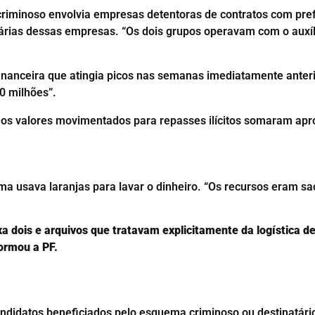
criminoso envolvia empresas detentoras de contratos com pre
árias dessas empresas. “Os dois grupos operavam com o auxí
nanceira que atingia picos nas semanas imediatamente anterio
0 milhões”.
 os valores movimentados para repasses ilícitos somaram ap
ma usava laranjas para lavar o dinheiro. “Os recursos eram 
ixa dois e arquivos que tratavam explicitamente da logística 
formou a PF.
andidatos beneficiados pelo esquema criminoso ou destinatário