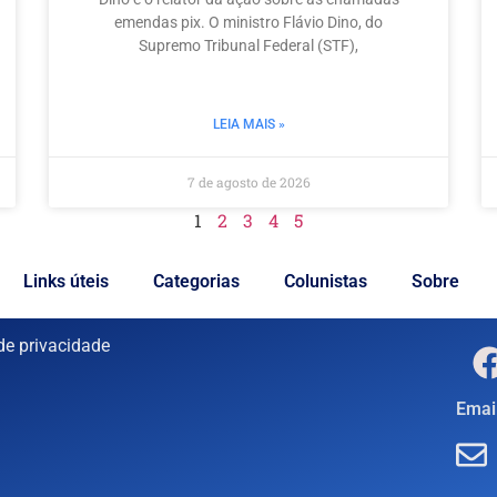
emendas pix. O ministro Flávio Dino, do
Supremo Tribunal Federal (STF),
LEIA MAIS »
7 de agosto de 2026
1
2
3
4
5
Links úteis
Categorias
Colunistas
Sobre
 de privacidade
Email