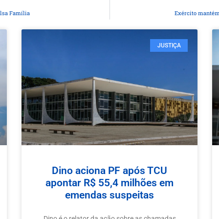
olsa Família
Exército mantém
JUSTIÇA
Dino aciona PF após TCU
apontar R$ 55,4 milhões em
emendas suspeitas
Dino é o relator da ação sobre as chamadas