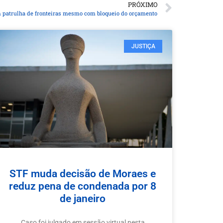
PRÓXIMO
 patrulha de fronteiras mesmo com bloqueio do orçamento
JUSTIÇA
STF muda decisão de Moraes e
reduz pena de condenada por 8
de janeiro
Caso foi julgado em sessão virtual nesta