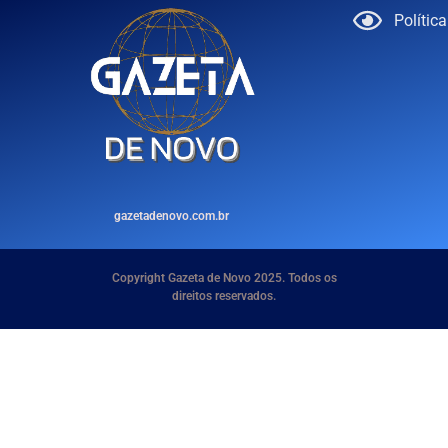
Polític
gazetadenovo.com.br
Copyright Gazeta de Novo 2025. Todos os
direitos reservados.