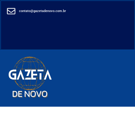
contato@gazetadenovo.com.br