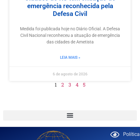
emergência reconhecida pela
Defesa Civil
Medida foi publicada hoje no Diário Oficial. A Defesa
Civil Nacional reconheceu a situação de emergência
das cidades de Ametista
LEIA MAIS »
6 de agosto de 2026
1
2
3
4
5
Polític