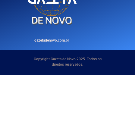
gazetadenovo.com.br
Copyright Gazeta de Novo 2025. Todos os
direitos reservados.