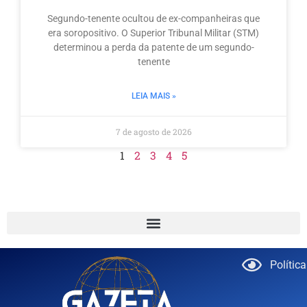
Segundo-tenente ocultou de ex-companheiras que
era soropositivo. O Superior Tribunal Militar (STM)
determinou a perda da patente de um segundo-
tenente
LEIA MAIS »
7 de agosto de 2026
1
2
3
4
5
Polític