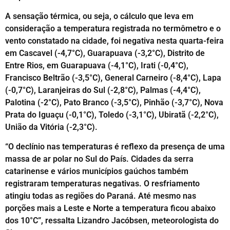
A sensação térmica, ou seja, o cálculo que leva em
consideração a temperatura registrada no termômetro e o
vento constatado na cidade, foi negativa nesta quarta-feira
em Cascavel (-4,7°C), Guarapuava (-3,2°C), Distrito de
Entre Rios, em Guarapuava (-4,1°C), Irati (-0,4°C),
Francisco Beltrão (-3,5°C), General Carneiro (-8,4°C), Lapa
(-0,7°C), Laranjeiras do Sul (-2,8°C), Palmas (-4,4°C),
Palotina (-2°C), Pato Branco (-3,5°C), Pinhão (-3,7°C), Nova
Prata do Iguaçu (-0,1°C), Toledo (-3,1°C), Ubiratã (-2,2°C),
União da Vitória (-2,3°C).
“O declínio nas temperaturas é reflexo da presença de uma
massa de ar polar no Sul do País. Cidades da serra
catarinense e vários municípios gaúchos também
registraram temperaturas negativas. O resfriamento
atingiu todas as regiões do Paraná. Até mesmo nas
porções mais a Leste e Norte a temperatura ficou abaixo
dos 10°C”, ressalta Lizandro Jacóbsen, meteorologista do