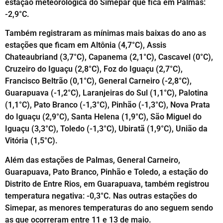
estação meteorológica do Simepar que fica em Palmas:
-2,9°C.
Também registraram as mínimas mais baixas do ano as
estações que ficam em Altônia (4,7°C), Assis
Chateaubriand (3,7°C), Capanema (2,1°C), Cascavel (0°C),
Cruzeiro do Iguaçu (2,8°C), Foz do Iguaçu (2,7°C),
Francisco Beltrão (0,1°C), General Carneiro (-2,8°C),
Guarapuava (-1,2°C), Laranjeiras do Sul (1,1°C), Palotina
(1,1°C), Pato Branco (-1,3°C), Pinhão (-1,3°C), Nova Prata
do Iguaçu (2,9°C), Santa Helena (1,9°C), São Miguel do
Iguaçu (3,3°C), Toledo (-1,3°C), Ubiratã (1,9°C), União da
Vitória (1,5°C).
Além das estações de Palmas, General Carneiro,
Guarapuava, Pato Branco, Pinhão e Toledo, a estação do
Distrito de Entre Rios, em Guarapuava, também registrou
temperatura negativa: -0,3°C. Nas outras estações do
Simepar, as menores temperaturas do ano seguem sendo
as que ocorreram entre 11 e 13 de maio.