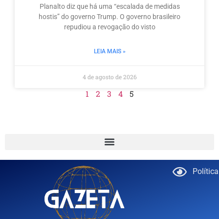
Planalto diz que há uma “escalada de medidas
hostis” do governo Trump. O governo brasileiro
repudiou a revogação do visto
LEIA MAIS »
4 de agosto de 2026
1
2
3
4
5
Polític