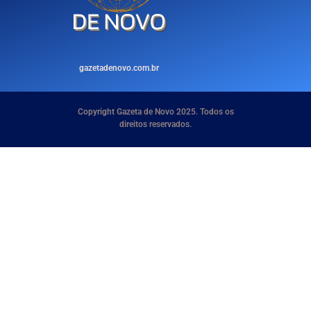
gazetadenovo.com.br
Copyright Gazeta de Novo 2025. Todos os
direitos reservados.