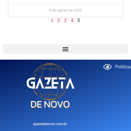
4 de agosto de 2026
1
2
3
4
5
Polític
gazetadenovo.com.br