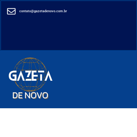
contato@gazetadenovo.com.br