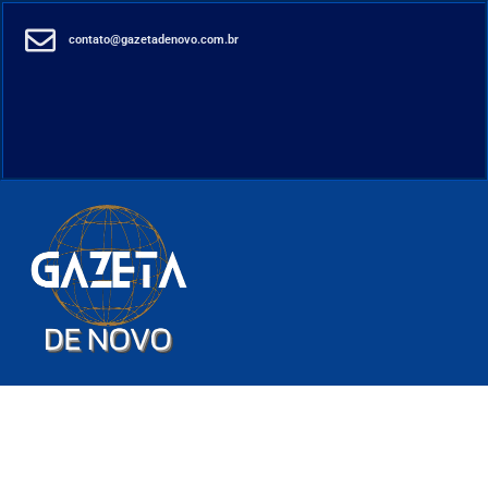
contato@gazetadenovo.com.br