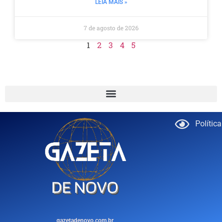
LEIA MAIS »
7 de agosto de 2026
1
2
3
4
5
Polític
gazetadenovo.com.br