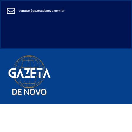
contato@gazetadenovo.com.br