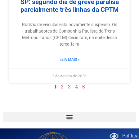
SP: segundo dia de greve paralisa
parcialmente três linhas da CPTM
Rodízio de veículos está novamente suspenso. Os
trabalhadores da Companhia Paulista de Trens
Metropolitanos (CPTM) decidiram, na noite dessa
terça-feira
LEIA MAIS »
5 de agosto de 2026
1
2
3
4
5
Polític