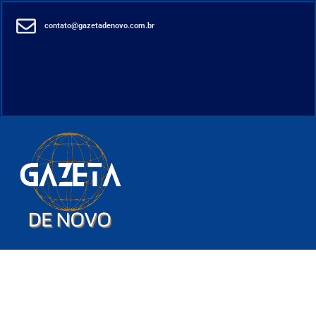
contato@gazetadenovo.com.br