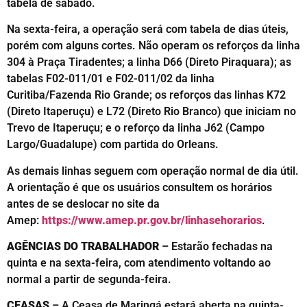
tabela de sábado.
Na sexta-feira, a operação será com tabela de dias úteis,
porém com alguns cortes. Não operam os reforços da linha
304 à Praça Tiradentes; a linha D66 (Direto Piraquara); as
tabelas F02-011/01 e F02-011/02 da linha
Curitiba/Fazenda Rio Grande; os reforços das linhas K72
(Direto Itaperuçu) e L72 (Direto Rio Branco) que iniciam no
Trevo de Itaperuçu; e o reforço da linha J62 (Campo
Largo/Guadalupe) com partida do Orleans.
As demais linhas seguem com operação normal de dia útil.
A orientação é que os usuários consultem os horários
antes de se deslocar no site da
Amep:
https://www.amep.pr.gov.br/linhasehorarios
.
AGÊNCIAS DO TRABALHADOR
– Estarão fechadas na
quinta e na sexta-feira, com atendimento voltando ao
normal a partir de segunda-feira.
CEASAS
– A Ceasa de Maringá estará aberta na quinta-