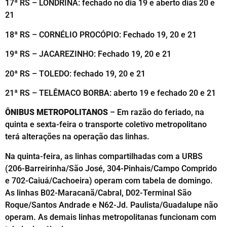
17ª RS – LONDRINA: fechado no dia 19 e aberto dias 20 e
21
18ª RS – CORNÉLIO PROCÓPIO: Fechado 19, 20 e 21
19ª RS – JACAREZINHO: Fechado 19, 20 e 21
20ª RS – TOLEDO: fechado 19, 20 e 21
21ª RS – TELÊMACO BORBA: aberto 19 e fechado 20 e 21
ÔNIBUS METROPOLITANOS
– Em razão do feriado, na
quinta e sexta-feira o transporte coletivo metropolitano
terá alterações na operação das linhas.
Na quinta-feira, as linhas compartilhadas com a URBS
(206-Barreirinha/São José, 304-Pinhais/Campo Comprido
e 702-Caiuá/Cachoeira) operam com tabela de domingo.
As linhas B02-Maracanã/Cabral, D02-Terminal São
Roque/Santos Andrade e N62-Jd. Paulista/Guadalupe não
operam. As demais linhas metropolitanas funcionam com