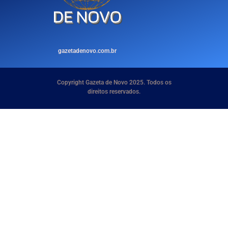
gazetadenovo.com.br
Copyright Gazeta de Novo 2025. Todos os
direitos reservados.