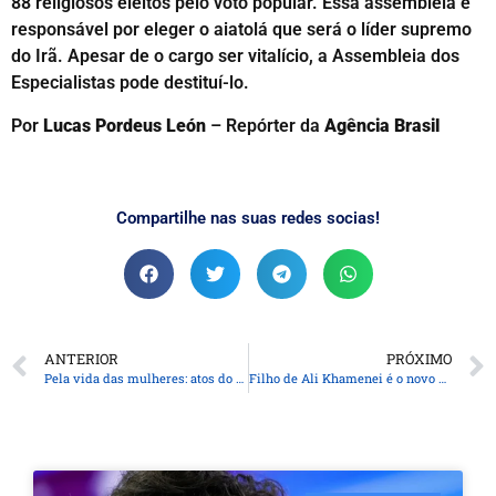
88 religiosos eleitos pelo voto popular. Essa assembleia é
responsável por eleger o aiatolá que será o líder supremo
do Irã. Apesar de o cargo ser vitalício, a Assembleia dos
Especialistas pode destituí-lo.
Por
Lucas Pordeus León
– Repórter da
Agência Brasil
Compartilhe nas suas redes socias!
ANTERIOR
PRÓXIMO
Pela vida das mulheres: atos do 8 de março ocupam ruas pelo Brasil
Filho de Ali Khamenei é o novo Líder Supremo do Irã