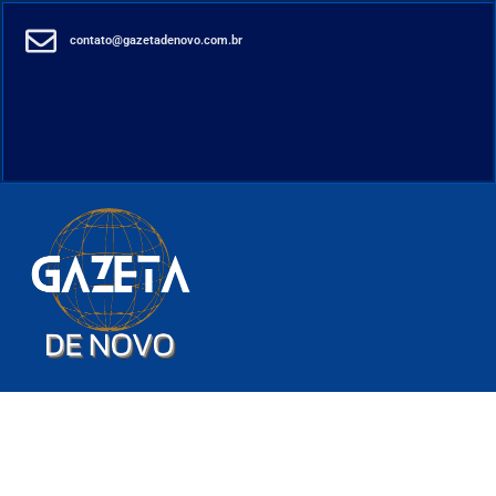
contato@gazetadenovo.com.br