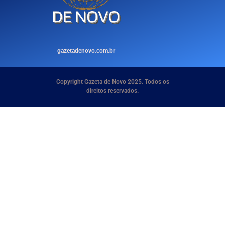
gazetadenovo.com.br
Copyright Gazeta de Novo 2025. Todos os
direitos reservados.