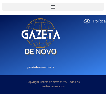
Polític
gazetadenovo.com.br
Copyright Gazeta de Novo 2025. Todos os
direitos reservados.