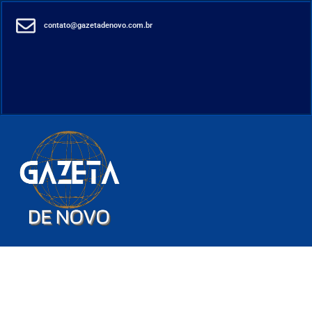
contato@gazetadenovo.com.br