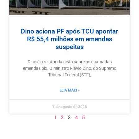
Dino aciona PF após TCU apontar
R$ 55,4 milhões em emendas
suspeitas
Dino é o relator da ação sobre as chamadas
emendas pix. O ministro Flávio Dino, do Supremo
Tribunal Federal (STF),
LEIA MAIS »
7 de agosto de 2026
1
2
3
4
5