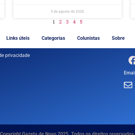
5 de agosto de 2026
1
2
3
4
5
Links úteis
Categorias
Colunistas
Sobre
 de privacidade
Email
Copyright Gazeta de Novo 2025. Todos os direitos reservados