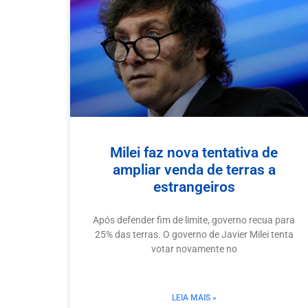
Milei faz nova tentativa de
ampliar venda de terras a
estrangeiros
Após defender fim de limite, governo recua para
25% das terras. O governo de Javier Milei tenta
votar novamente no
LEIA MAIS »