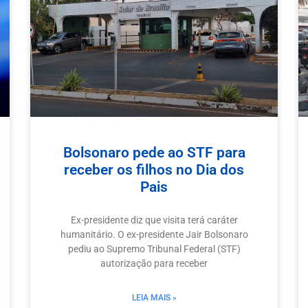
Bolsonaro pede ao STF para
receber os filhos no Dia dos
Pais
Ex-presidente diz que visita terá caráter
humanitário. O ex-presidente Jair Bolsonaro
pediu ao Supremo Tribunal Federal (STF)
autorização para receber
LEIA MAIS »