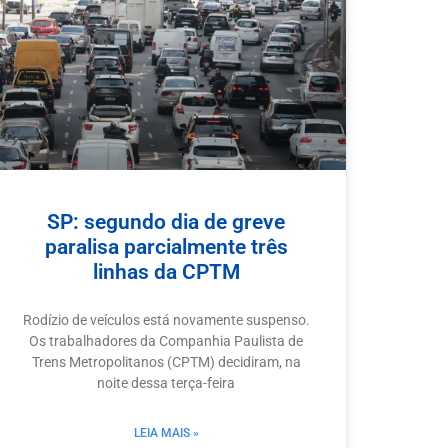
SP: segundo dia de greve
paralisa parcialmente três
linhas da CPTM
Rodízio de veículos está novamente suspenso.
Os trabalhadores da Companhia Paulista de
Trens Metropolitanos (CPTM) decidiram, na
noite dessa terça-feira
LEIA MAIS »