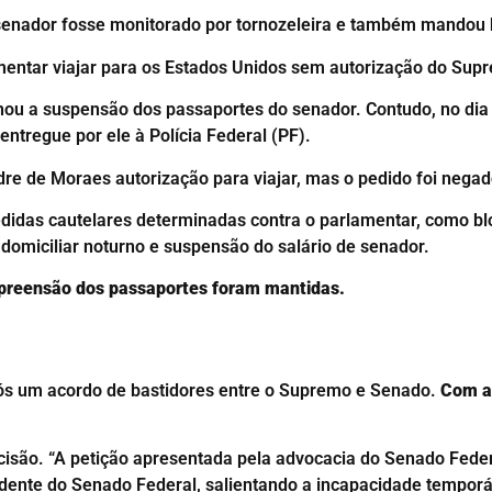
senador fosse monitorado por tornozeleira e também mandou 
entar viajar para os Estados Unidos sem autorização do Sup
ou a suspensão dos passaportes do senador. Contudo, no dia 
ntregue por ele à Polícia Federal (PF).
dre de Moraes autorização para viajar, mas o pedido foi negad
das cautelares determinadas contra o parlamentar, como blo
 domiciliar noturno e suspensão do salário de senador.
 apreensão dos passaportes foram mantidas.
pós um acordo de bastidores entre o Supremo e Senado.
Com a 
ecisão. “A petição apresentada pela advocacia do Senado Fed
dente do Senado Federal, salientando a incapacidade temporá