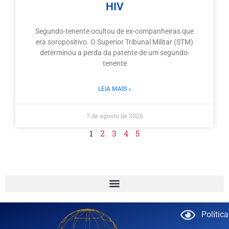
HIV
Segundo-tenente ocultou de ex-companheiras que
era soropositivo. O Superior Tribunal Militar (STM)
determinou a perda da patente de um segundo-
tenente
LEIA MAIS »
7 de agosto de 2026
1
2
3
4
5
Polític