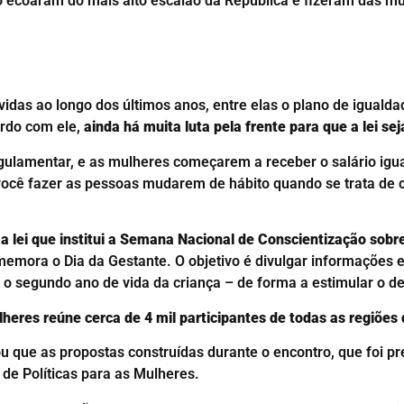
o ecoaram do mais alto escalão da República e fizeram das mu
as ao longo dos últimos anos, entre elas o plano de igualdade
rdo com ele,
ainda há muita luta pela frente para que a lei 
gulamentar, e as mulheres começarem a receber o salário igual,
cil você fazer as pessoas mudarem de hábito quando se trata d
a lei que institui a Semana Nacional de Conscientização so
emora o Dia da Gestante. O objetivo é divulgar informações e
 o segundo ano de vida da criança – de forma a estimular o de
heres reúne cerca de 4 mil participantes de todas as regiões 
u que as propostas construídas durante o encontro, que foi pr
 de Políticas para as Mulheres.