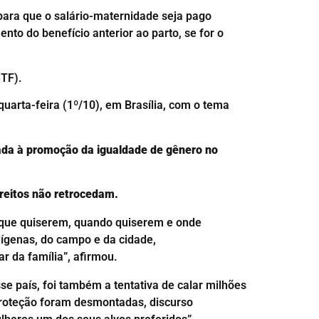
 para que o salário-maternidade seja pago
to do benefício anterior ao parto, se for o
STF).
 quarta-feira (1º/10), em Brasília, com o tema
ltada à promoção da igualdade de gênero no
ireitos não retrocedam.
o que quiserem, quando quiserem e onde
dígenas, do campo e da cidade,
r da família”, afirmou.
se país, foi também a tentativa de calar milhões
proteção foram desmontadas, discurso