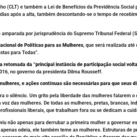
alho (CLT) e também a Lei de Benefícios da Previdência Social
 dias após a alta, também descontando-se o tempo de recebimen
é amparada por jurisprudência do Supremo Tribunal Federal (
acional de Políticas para as Mulheres
, que será realizada até
stas para Todas”.
a retomada da “principal instância de participação social vo
2016, no governo da presidenta Dilma Rousseff.
mulheres, e ações contínuas são necessárias para que seus d
ra o silêncio. Um grito pela liberdade das mulheres falarem 
voz das mulheres. De todas as mulheres, pretas, brancas, in
ofissionais liberais, que trabalham fora ou se dedicam a cuida
viu não apenas para derrubar a primeira mulher a governar es
o apenas odeia, ele também teme as mulheres. Estruturas de 