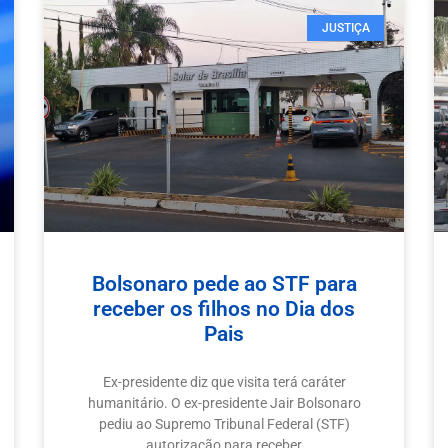
JUSTIÇA
Bolsonaro pede ao STF para
receber os filhos no Dia dos
Pais
Ex-presidente diz que visita terá caráter
humanitário. O ex-presidente Jair Bolsonaro
pediu ao Supremo Tribunal Federal (STF)
autorização para receber