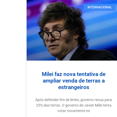
INTERNACIONAL
Milei faz nova tentativa de
ampliar venda de terras a
estrangeiros
Após defender fim de limite, governo recua para
25% das terras. O governo de Javier Milei tenta
votar novamente no