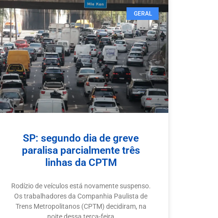
GERAL
SP: segundo dia de greve
paralisa parcialmente três
linhas da CPTM
Rodízio de veículos está novamente suspenso.
Os trabalhadores da Companhia Paulista de
Trens Metropolitanos (CPTM) decidiram, na
noite dessa terça-feira