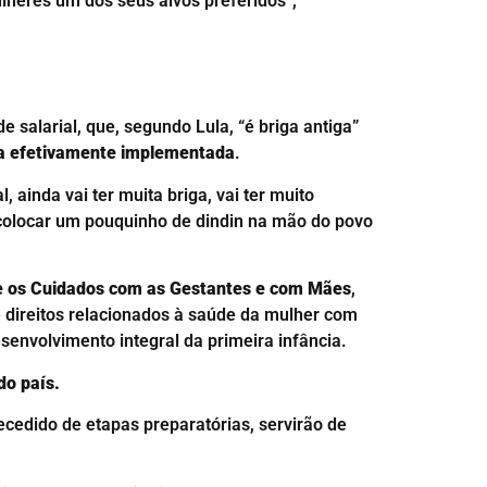
lheres um dos seus alvos preferidos”,
 salarial, que, segundo Lula, “é briga antiga”
seja efetivamente implementada
.
 ainda vai ter muita briga, vai ter muito
e colocar um pouquinho de dindin na mão do povo
bre os Cuidados com as Gestantes e com Mães
,
 direitos relacionados à saúde da mulher com
senvolvimento integral da primeira infância.
do país.
ecedido de etapas preparatórias, servirão de