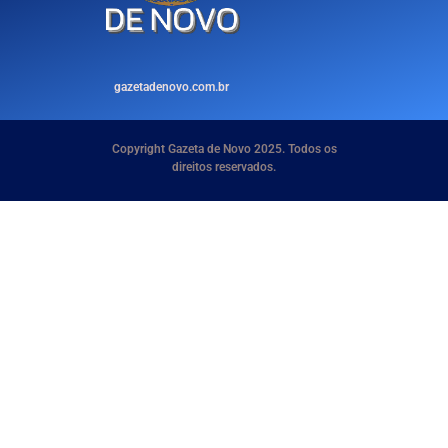
gazetadenovo.com.br
Copyright Gazeta de Novo 2025. Todos os
direitos reservados.