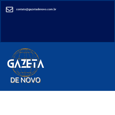
contato@gazetadenovo.com.br