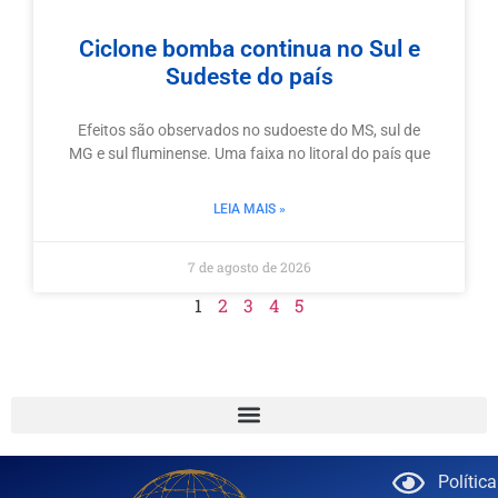
Ciclone bomba continua no Sul e
Sudeste do país
Efeitos são observados no sudoeste do MS, sul de
MG e sul fluminense. Uma faixa no litoral do país que
LEIA MAIS »
7 de agosto de 2026
1
2
3
4
5
Polític