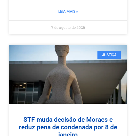
LEIA MAIS »
7 de agosto de 2026
JUSTIÇA
STF muda decisão de Moraes e
reduz pena de condenada por 8 de
janeiro