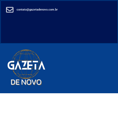
contato@gazetadenovo.com.br