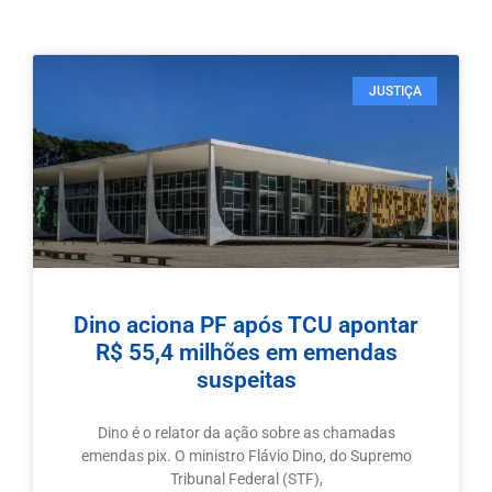
JUSTIÇA
Dino aciona PF após TCU apontar
R$ 55,4 milhões em emendas
suspeitas
Dino é o relator da ação sobre as chamadas
emendas pix. O ministro Flávio Dino, do Supremo
Tribunal Federal (STF),