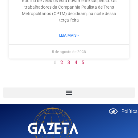
Rodízio de veículos está novamente suspenso. Os
trabalhadores da Companhia Paulista de Trens
Metropolitanos (CPTM) decidiram, na noite dessa
terça-feira
LEIA MAIS »
5 de agosto de 2026
1
2
3
4
5
Polític