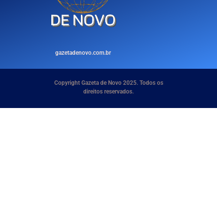
gazetadenovo.com.br
Copyright Gazeta de Novo 2025. Todos os
direitos reservados.