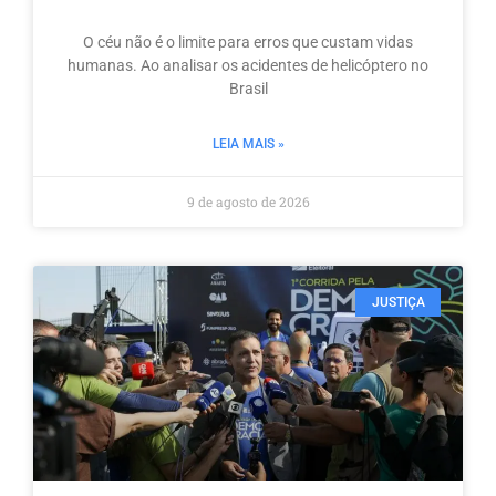
O céu não é o limite para erros que custam vidas
humanas. Ao analisar os acidentes de helicóptero no
Brasil
LEIA MAIS »
9 de agosto de 2026
JUSTIÇA