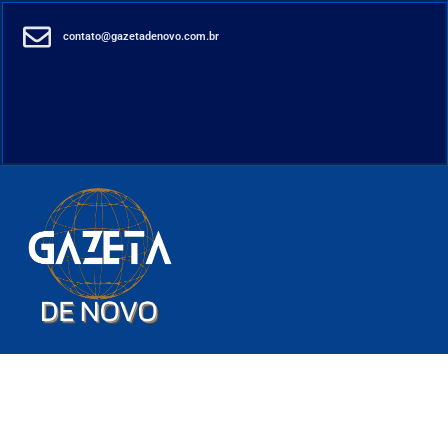
contato@gazetadenovo.com.br