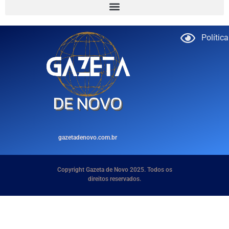
Polític
gazetadenovo.com.br
Copyright Gazeta de Novo 2025. Todos os
direitos reservados.