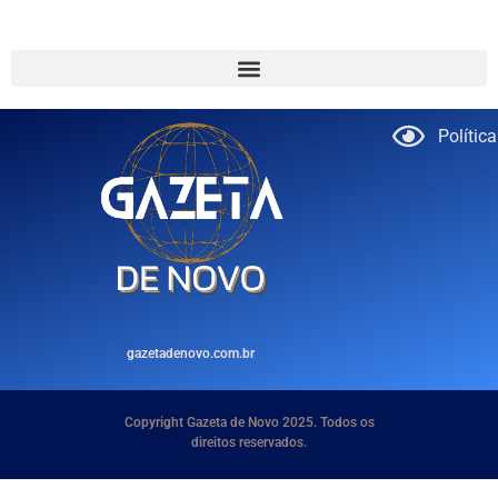
Polític
gazetadenovo.com.br
Copyright Gazeta de Novo 2025. Todos os
direitos reservados.