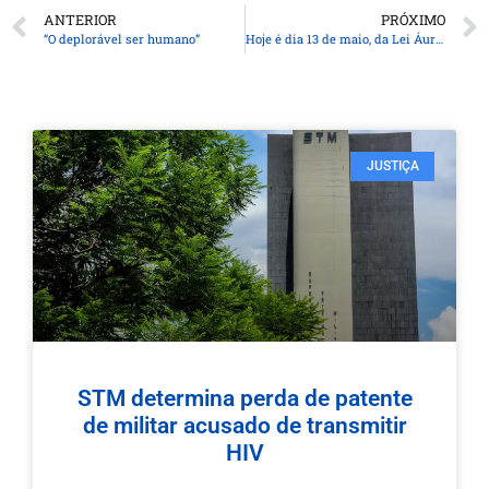
ANTERIOR
PRÓXIMO
“O deplorável ser humano”
Hoje é dia 13 de maio, da Lei Áurea: 138 anos de uma abolição inconclusa
JUSTIÇA
STM determina perda de patente
de militar acusado de transmitir
HIV