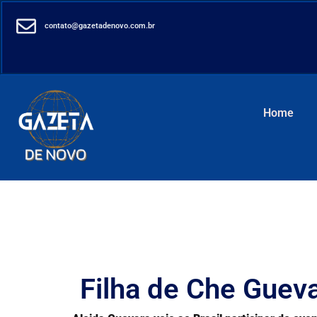
contato@gazetadenovo.com.br
Home
Filha de Che Guev