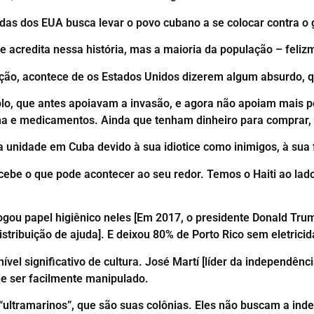
das dos EUA busca levar o povo cubano a se colocar contra o 
 acredita nessa história, mas a maioria da população – feliz
ação, acontece de os Estados Unidos dizerem algum absurdo, 
lo, que antes apoiavam a invasão, e agora não apoiam mais p
olina e medicamentos. Ainda que tenham dinheiro para comprar
nidade em Cuba devido à sua idiotice como inimigos, à sua fa
cebe o que pode acontecer ao seu redor. Temos o Haiti ao lado
gou papel higiênico neles [Em 2017, o presidente Donald Trump
tribuição de ajuda]. E deixou 80% de Porto Rico sem eletricid
vel significativo de cultura. José Martí [líder da independên
de ser facilmente manipulado.
 “ultramarinos”, que são suas colônias. Eles não buscam a i