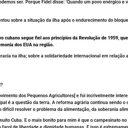
demos ser. Porque Fidel disse: ‘Quando um povo enérgico e viri
mentou sobre a situação da ilha após o endurecimento do bloqu
vo cubano segue fiel aos princípios da Revolução de 1959, que 
gemonia dos EUA na região.
ia na ilha; sobre a solidariedade internacional em relação 
l?
imento dos Pequenos Agricultores] e foi incrivelmente intere
cipal é a questão da terra. A reforma agrária continua sendo o
 difícil resolver o problema da alimentação, da soberania alim
uito Cuba. E o mais bonito para mim é que o campesinato no 
m farol de liberdade e dignidade humanas. E isso é extremam