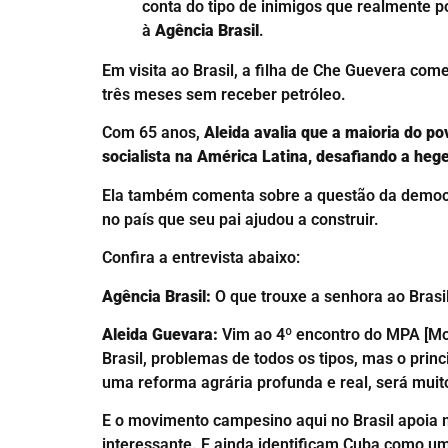
conta do tipo de inimigos que realmente po
à
Agência Brasil
.
Em visita ao Brasil, a filha de Che Guevera co
três meses sem receber petróleo.
Com 65 anos,
Aleida avalia que a maioria do po
socialista na América Latina, desafiando a he
Ela também comenta sobre a questão da democrac
no país que seu pai ajudou a construir.
Confira a entrevista abaixo:
Agência Brasil:
O que trouxe a senhora ao Brasi
Aleida Guevara:
Vim ao 4º encontro do MPA [Mov
Brasil, problemas de todos os tipos, mas o prin
uma reforma agrária profunda e real, será muito
E o movimento campesino aqui no Brasil apoia m
interessante. E ainda identificam Cuba como u