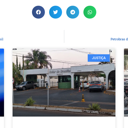
sil
Petrobras 
JUSTIÇA