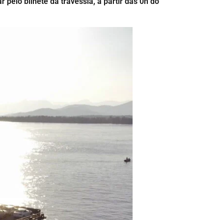
pelo bilhete da travessia, a partir das 0h do