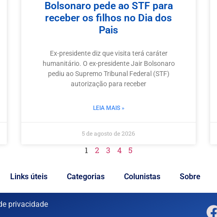
Bolsonaro pede ao STF para
receber os filhos no Dia dos
Pais
Ex-presidente diz que visita terá caráter
humanitário. O ex-presidente Jair Bolsonaro
pediu ao Supremo Tribunal Federal (STF)
autorização para receber
LEIA MAIS »
5 de agosto de 2026
1
2
3
4
5
Links úteis
Categorias
Colunistas
Sobre
 de privacidade