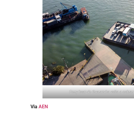
Ferry boat de Guaratuba volta a cobrar t
Via
AEN