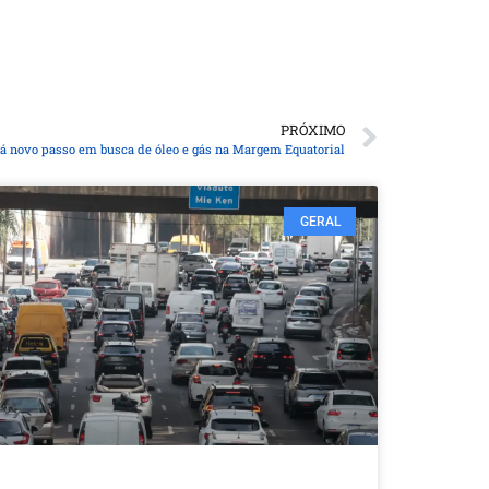
PRÓXIMO
dá novo passo em busca de óleo e gás na Margem Equatorial
GERAL