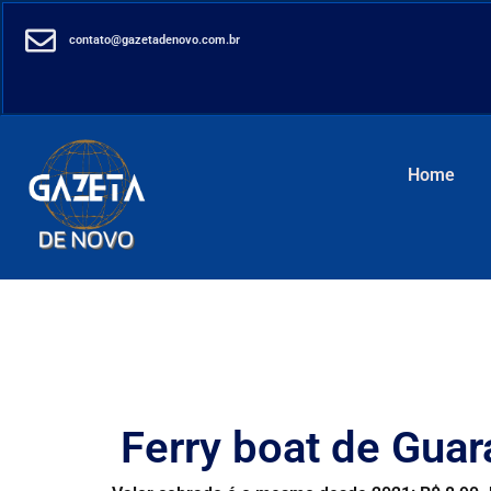
contato@gazetadenovo.com.br
Home
Ferry boat de Guara