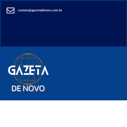
contato@gazetadenovo.com.br