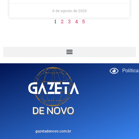
6 de agosto de 2026
1
2
3
4
5
Polític
gazetadenovo.com.br