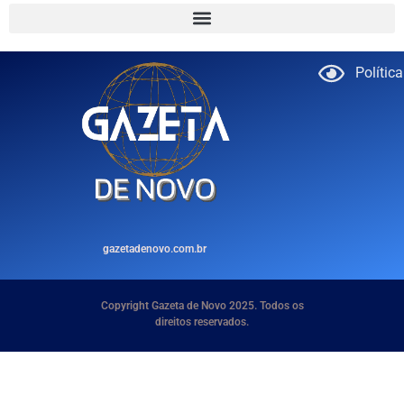
Polític
gazetadenovo.com.br
Copyright Gazeta de Novo 2025. Todos os
direitos reservados.