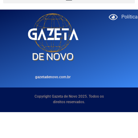
Polític
gazetadenovo.com.br
Copyright Gazeta de Novo 2025. Todos os
direitos reservados.