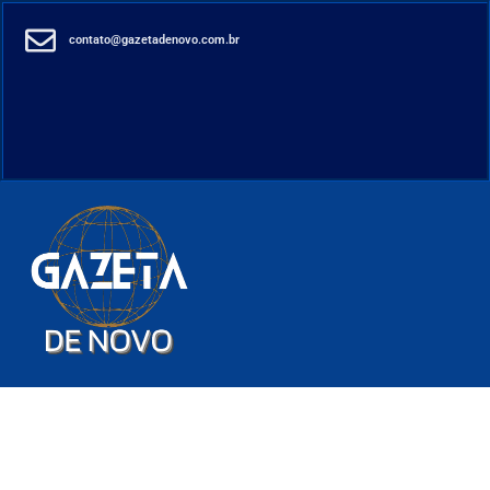
contato@gazetadenovo.com.br