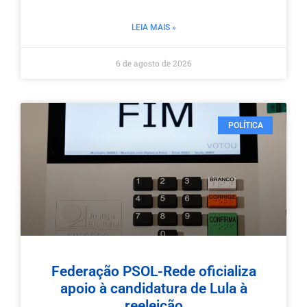
LEIA MAIS »
6 de agosto de 2026
POLÍTICA
Federação PSOL-Rede oficializa
apoio à candidatura de Lula à
reeleição