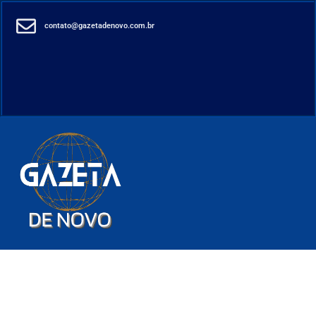
contato@gazetadenovo.com.br