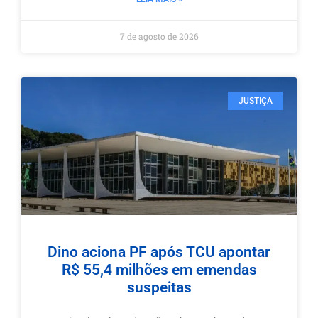
7 de agosto de 2026
JUSTIÇA
Dino aciona PF após TCU apontar
R$ 55,4 milhões em emendas
suspeitas