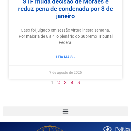
STF muda decisão de Moraes e
reduz pena de condenada por 8 de
janeiro
Caso foi julgado em sessão virtual nesta semana.
Por maioria de 6 a 4, o plenário do Supremo Tribunal
Federal
LEIA MAIS »
7 de agosto de 2026
1
2
3
4
5
Polític