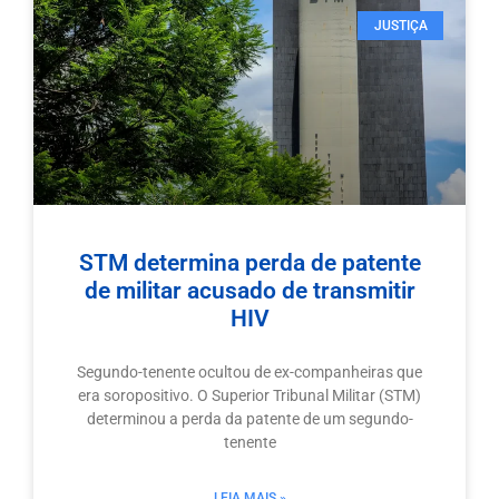
JUSTIÇA
STM determina perda de patente
de militar acusado de transmitir
HIV
Segundo-tenente ocultou de ex-companheiras que
era soropositivo. O Superior Tribunal Militar (STM)
determinou a perda da patente de um segundo-
tenente
LEIA MAIS »