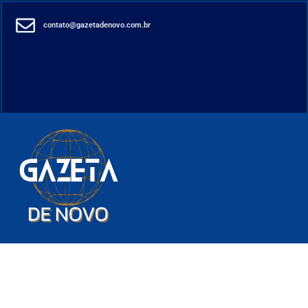
contato@gazetadenovo.com.br