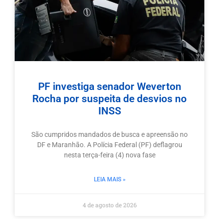
PF investiga senador Weverton
Rocha por suspeita de desvios no
INSS
São cumpridos mandados de busca e apreensão no
DF e Maranhão. A Polícia Federal (PF) deflagrou
nesta terça-feira (4) nova fase
LEIA MAIS »
4 de agosto de 2026