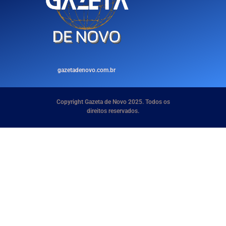
gazetadenovo.com.br
Copyright Gazeta de Novo 2025. Todos os
direitos reservados.