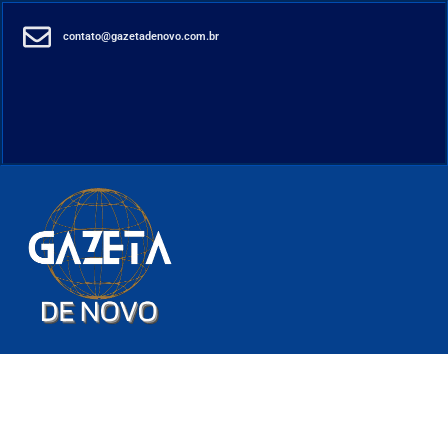
contato@gazetadenovo.com.br