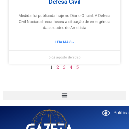
Defesa Civil
Medida foi publicada hoje no Diário Oficial. A Defesa
Civil Nacional reconheceu a situação de emergência
das cidades de Ametista
LEIA MAIS »
6 de agosto de 2026
1
2
3
4
5
Polític