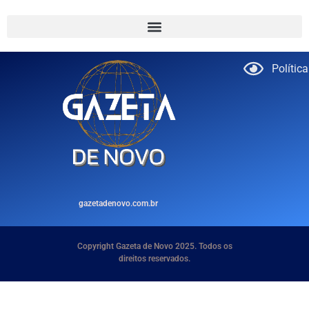
Polític
gazetadenovo.com.br
Copyright Gazeta de Novo 2025. Todos os
direitos reservados.