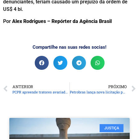
denunciantes, teriam causado um prejuízo da ordem de
US$ 4 bi.
Por
Alex Rodrigues – Repórter da Agência Brasil
Compartilhe nas suas redes socias!
ANTERIOR
PRÓXIMO
PCPR apreende tratores avariados por enchentes, à venda em Cascavel
Petrobras lança nova licitação para ampliação de frota
JUSTIÇA