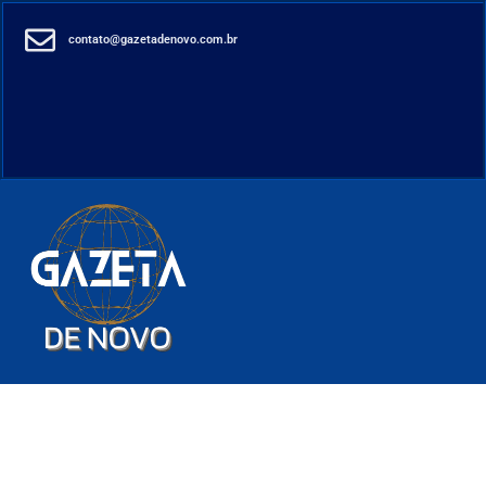
contato@gazetadenovo.com.br