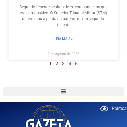
Segundo-tenente ocultou de ex-companheiras que
era soropositivo. O Superior Tribunal Militar (STM)
determinou a perda da patente de um segundo-
tenente
LEIA MAIS »
7 de agosto de 2026
1
2
3
4
5
Polític