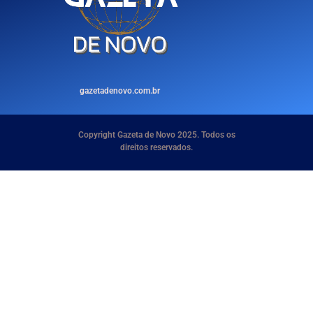
gazetadenovo.com.br
Copyright Gazeta de Novo 2025. Todos os
direitos reservados.