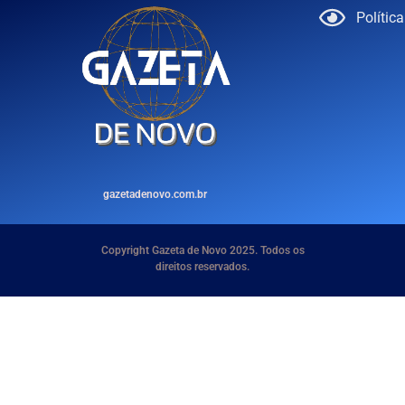
Polític
gazetadenovo.com.br
Copyright Gazeta de Novo 2025. Todos os
direitos reservados.