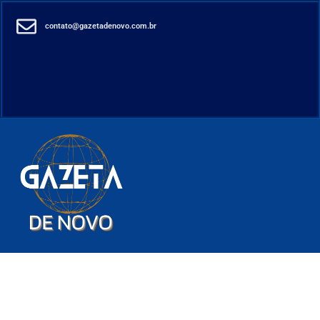
contato@gazetadenovo.com.br