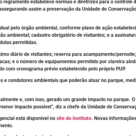
 regramento estabelece normas e diretrizes para o controle da
 assegurando assim a preservação da Unidade de Conservação
ual pelo órgão ambiental, conforme plano de ação estabelecid
ão ambiental; cadastro obrigatório de visitantes; e a assinat
dutas permitidas.
mo diário de visitantes; reserva para acampamento/pernoite; u
acas; e o número de equipamentos permitido por clareira aind
 com cronograma prévio estabelecido pelo próprio PUP.
as e condutores ambientais que poderão atuar no parque, me
ialmente e, com isso, gerado um grande impacto no parque. O
 o menor impacto possível”, diz a chefe da Unidade de Conser
encial está disponível no
site do Instituto
. Novas informações
mento.