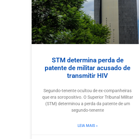
STM determina perda de
patente de militar acusado de
transmitir HIV
Segundo-tenente ocultou de ex-companheiras
que era soropositivo. O Superior Tribunal Militar
(STM) determinou a perda da patente de um
segundo-tenente
LEIA MAIS »