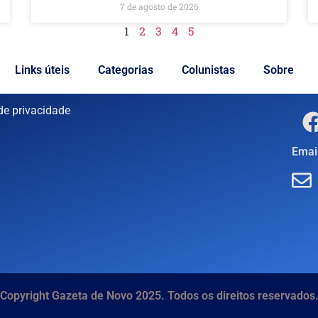
7 de agosto de 2026
1
2
3
4
5
Links úteis
Categorias
Colunistas
Sobre
 de privacidade
Email
Copyright Gazeta de Novo 2025. Todos os direitos reservados