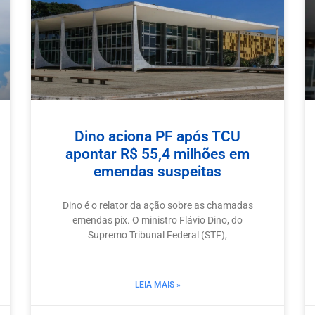
Dino aciona PF após TCU
apontar R$ 55,4 milhões em
emendas suspeitas
Dino é o relator da ação sobre as chamadas
emendas pix. O ministro Flávio Dino, do
Supremo Tribunal Federal (STF),
LEIA MAIS »